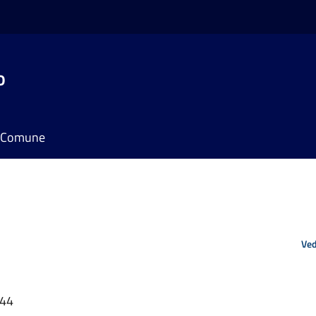
o
il Comune
Ved
:44