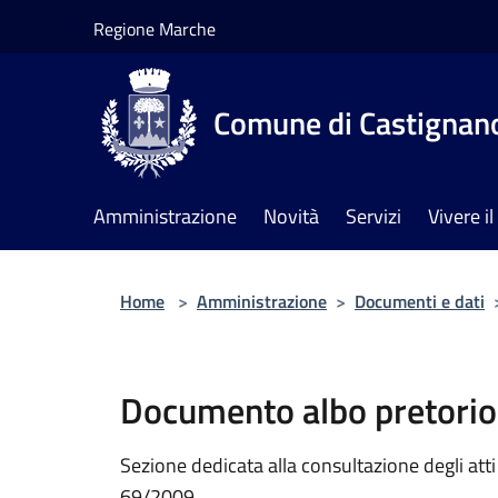
Salta al contenuto principale
Regione Marche
Comune di Castignan
Amministrazione
Novità
Servizi
Vivere 
Home
>
Amministrazione
>
Documenti e dati
Documento albo pretorio
Sezione dedicata alla consultazione degli atti a
69/2009