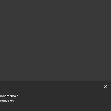
×
nzionamento e
nformazioni