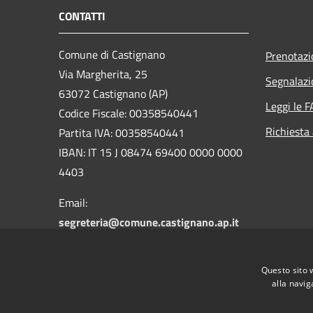
CONTATTI
Comune di Castignano
Prenotaz
Via Margherita, 25
Segnalazi
63072 Castignano (AP)
Leggi le 
Codice Fiscale: 00358540441
Richiesta
Partita IVA: 00358540441
IBAN: IT 15 J 08474 69400 0000 0000
4403
Email:
segreteria@comune.castignano.ap.it
PEC:
comunecastignano.ap@pec.it
Centralino Unico: +39 0736
Questo sito 
822128/821432
alla navig