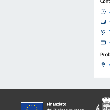
Cont
Prob