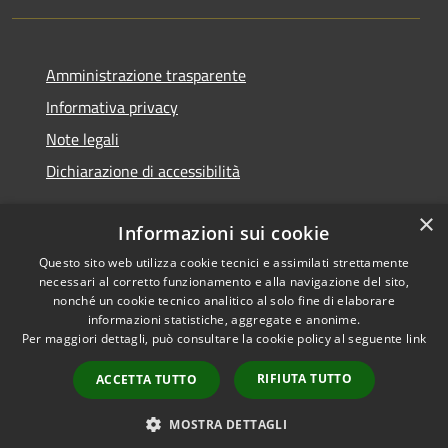
Amministrazione trasparente
Informativa privacy
Note legali
Dichiarazione di accessibilità
×
Informazioni sui cookie
Questo sito web utilizza cookie tecnici e assimilati strettamente
RSS
Copyright © 2026 • Comune di
necessari al corretto funzionamento e alla navigazione del sito,
Accessibilità
Castignano • Powered by
nonché un cookie tecnico analitico al solo fine di elaborare
Privacy
Municipium
Accesso
•
informazioni statistiche, aggregate e anonime.
Per maggiori dettagli, può consultare la cookie policy al seguente
link
Cookie
redazione
Mappa del sito
RIFIUTA TUTTO
ACCETTA TUTTO
Extranet
Intranet
MOSTRA DETTAGLI