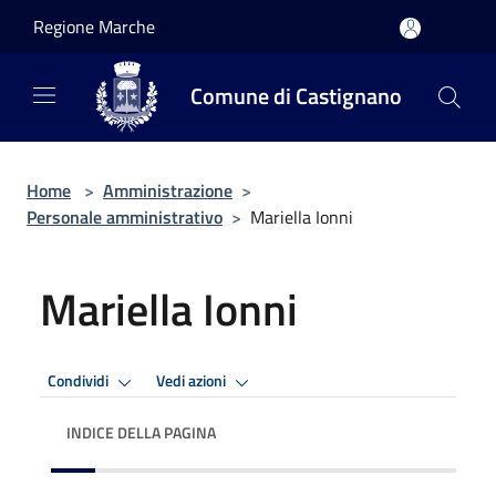
Salta al contenuto principale
Regione Marche
Comune di Castignano
Home
>
Amministrazione
>
Personale amministrativo
>
Mariella Ionni
Mariella Ionni
Condividi
Vedi azioni
INDICE DELLA PAGINA