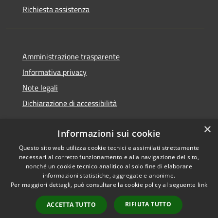
Richiesta assistenza
Amministrazione trasparente
Informativa privacy
Note legali
Dichiarazione di accessibilità
×
Informazioni sui cookie
Questo sito web utilizza cookie tecnici e assimilati strettamente
RSS
Copyright © 2026 • Comune di
necessari al corretto funzionamento e alla navigazione del sito,
Accessibilità
Castignano • Powered by
nonché un cookie tecnico analitico al solo fine di elaborare
Privacy
Municipium
Accesso
•
informazioni statistiche, aggregate e anonime.
Per maggiori dettagli, può consultare la cookie policy al seguente
link
Cookie
redazione
Mappa del sito
RIFIUTA TUTTO
ACCETTA TUTTO
Extranet