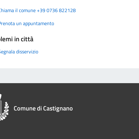
Chiama il comune +39 0736 822128
Prenota un appuntamento
lemi in città
Segnala disservizio
Comune di Castignano