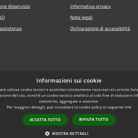
one disservizio
Informativa privacy
FAQ
Note legali
 assistenza
Dichiarazione di accessibilità
Informazioni sui cookie
web utilizza cookie tecnici e assimilati strettamente necessari al corretto fu
azione del sito, nonché un cookie tecnico analitico al solo fine di elaborare i
statistiche, aggregate e anonime.
Per maggiori dettagli, può consultare la cookie policy al seguente
link
RIFIUTA TUTTO
ACCETTA TUTTO
l sito
Copyright © 2026 • Comune di C
Extranet
Intranet
MOSTRA DETTAGLI