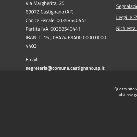
Via Margherita, 25
Segnalazi
63072 Castignano (AP)
Leggi le 
Codice Fiscale: 00358540441
Richiesta
Partita IVA: 00358540441
IBAN: IT 15 J 08474 69400 0000 0000
4403
Email:
segreteria@comune.castignano.ap.it
PEC:
comunecastignano.ap@pec.it
Centralino Unico: +39 0736
Questo sito 
822128/821432
alla navig
RSS
Accessibilità
Privacy
Cookie
Mappa de