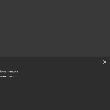
×
nzionamento e
nformazioni
Municipium
Accesso redazione
astignano • Powered by
•