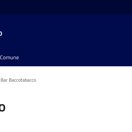
o
il Comune
Bar Baccotabacco
o