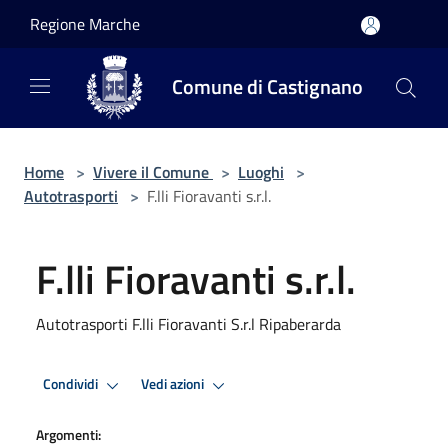
Salta al contenuto principale
Regione Marche
Comune di Castignano
Home
>
Vivere il Comune
>
Luoghi
>
Autotrasporti
>
F.lli Fioravanti s.r.l.
F.lli Fioravanti s.r.l.
Autotrasporti F.lli Fioravanti S.r.l Ripaberarda
Condividi
Vedi azioni
Argomenti: