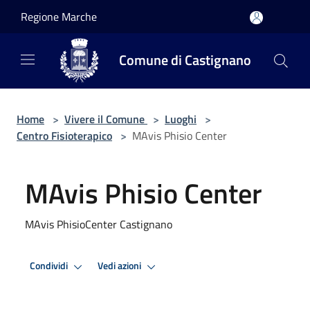
Salta al contenuto principale
Regione Marche
Comune di Castignano
Home
>
Vivere il Comune
>
Luoghi
>
Centro Fisioterapico
>
MAvis Phisio Center
MAvis Phisio Center
MAvis PhisioCenter Castignano
Condividi
Vedi azioni