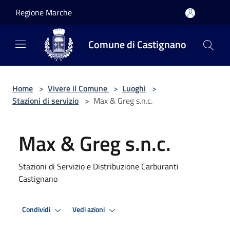
Salta al contenuto principale
Regione Marche
Comune di Castignano
Home
>
Vivere il Comune
>
Luoghi
>
Stazioni di servizio
>
Max & Greg s.n.c.
Max & Greg s.n.c.
Stazioni di Servizio e Distribuzione Carburanti
Castignano
Condividi
Vedi azioni